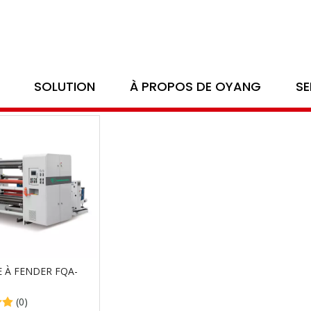
 fournit une solution entière pour l'
SOLUTION
À PROPOS DE OYANG
SE
ne à refendre les sacs en papier
 À FENDER FQA-
(0)