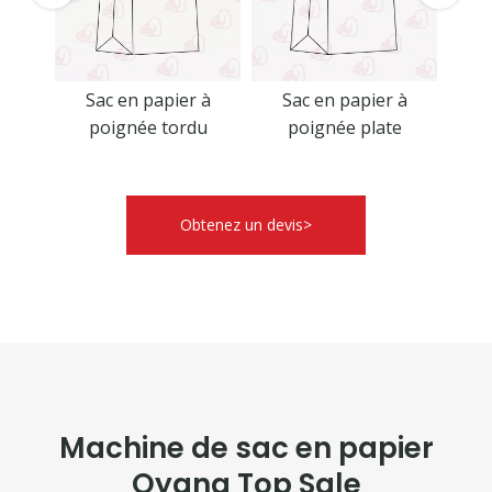
 fond
Sac en papier à
Sac en papier à
Sac 
poignée tordu
poignée plate
Obtenez un devis>
Machine de sac en papier
Oyang Top Sale